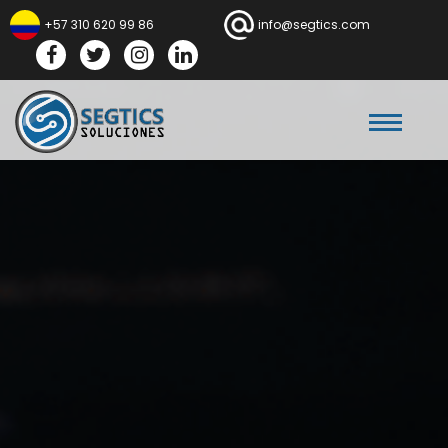
+57 310 620 99 86
info@segtics.com
Facebook
Twitter
Instagram
Linkedln