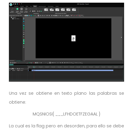
Una vez se obtiene en texto plano las palabras se
obtiene:
MQSNIOSI{ ___LFHDOETFZEGAAL }
La cual es la flag pero en desorden, para ello se debe