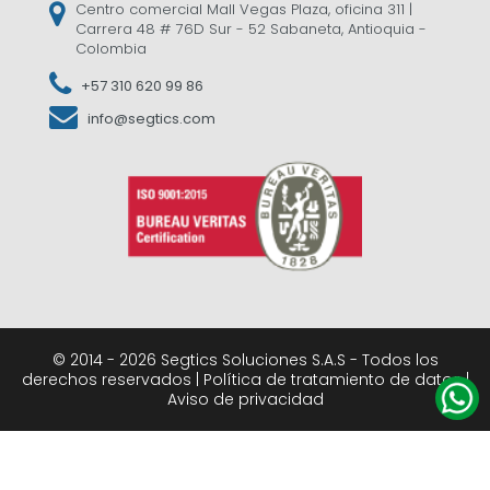
Centro comercial Mall Vegas Plaza, oficina 311 |
Carrera 48 # 76D Sur - 52 Sabaneta, Antioquia -
Colombia
+57 310 620 99 86
info@segtics.com
© 2014 -
2026 Segtics Soluciones S.A.S - Todos los
derechos reservados |
Política de tratamiento de datos
|
Aviso de privacidad