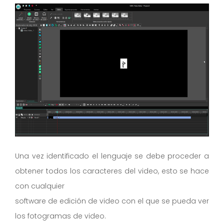
Una vez identificado el lenguaje se debe proceder a
obtener todos los caracteres del video, esto se hace
con cualquier
software de edición de video con el que se pueda ver
los fotogramas de video.