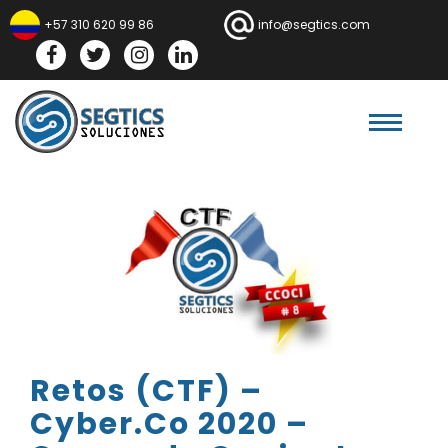
+57 310 620 99 86
info@segtics.com
Facebook
Twitter
Instagram
Linkedln
Retos (CTF) –
Cyber.Co 2020 –