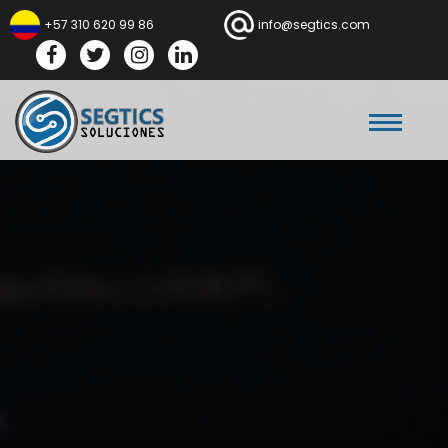
+57 310 620 99 86
info@segtics.com
Facebook
Twitter
Instagram
Linkedln