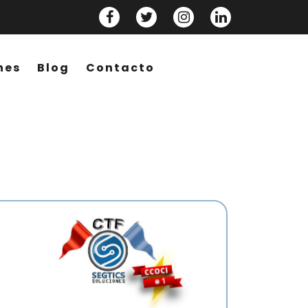
Facebook
Twitter
Instagram
Linkedln
nes
Blog
Contacto