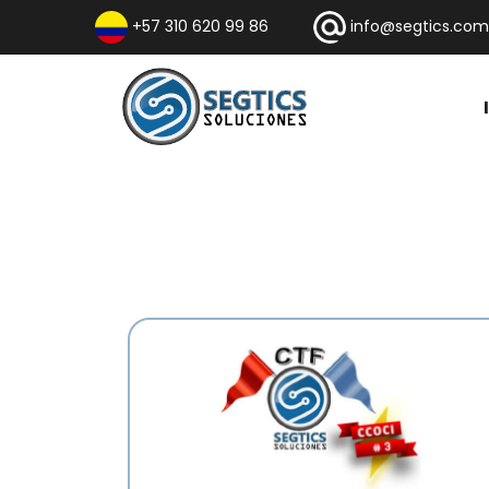
+57 310 620 99 86
info@segtics.com